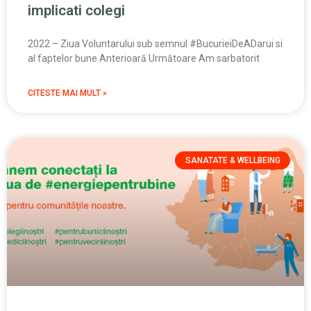
implicati colegi
2022 – Ziua Voluntarului sub semnul #BucurieiDeADarui si
al faptelor bune Anterioară Următoare Am sarbatorit
CITESTE MAI MULT »
SANATATE & WELLBEING