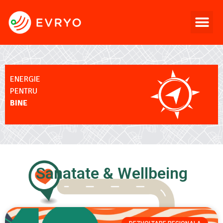
ENERGIE
PENTRU
BINE
Sanatate & Wellbeing